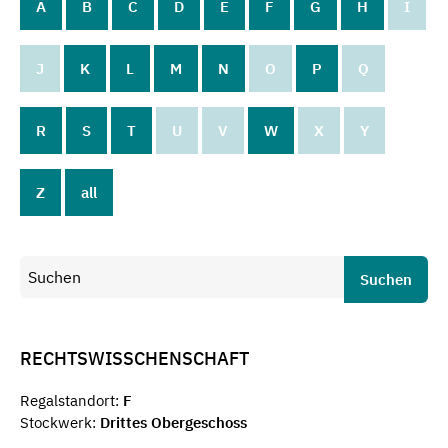
A
B
C
D
E
F
G
H
I
J
K
L
M
N
O
P
Q
R
S
T
U
V
W
X
Y
Z
all
Suchen
RECHTSWISSCHENSCHAFT
Regalstandort:
F
Stockwerk:
Drittes Obergeschoss