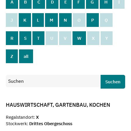
A
B
C
D
E
F
G
H
I
J
K
L
M
N
O
P
Q
R
S
T
U
V
W
X
Y
Z
all
Suchen
HAUSWIRTSCHAFT, GARTENBAU, KOCHEN
Regalstandort:
X
Stockwerk:
Drittes Obergeschoss