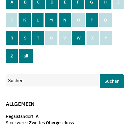
A
B
C
D
E
F
G
H
I
J
K
L
M
N
O
P
Q
R
S
T
U
V
W
X
Y
Z
all
Suchen
ALLGEMEIN
Regalstandort:
A
Stockwerk:
Zweites Obergeschoss