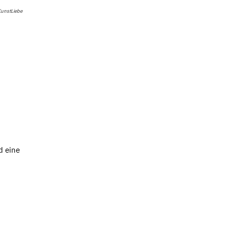
KunstLiebe
d eine