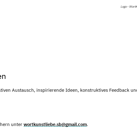
Logo - Wort
en
iven Austausch, inspirierende Ideen, konstruktives Feedback un
chern unter
wortkunstliebe.sb@gmail.com
.