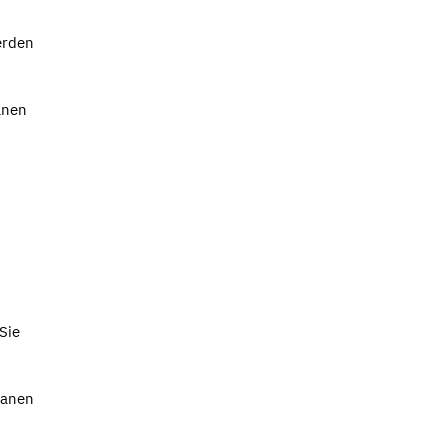
erden
anen
Sie
lanen