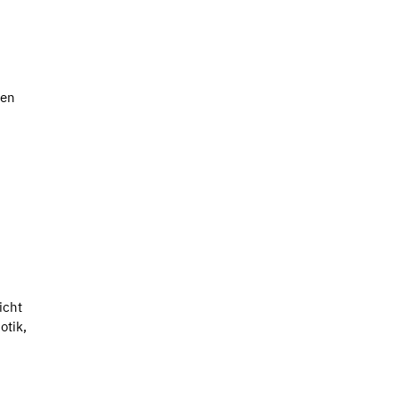
sen
icht
otik,