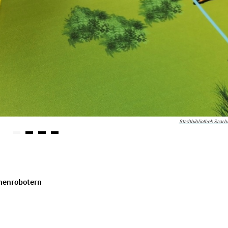
Stadtbibliothek Saar
enenrobotern