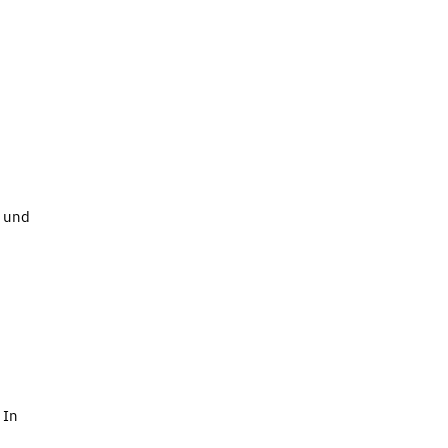
p und
 In