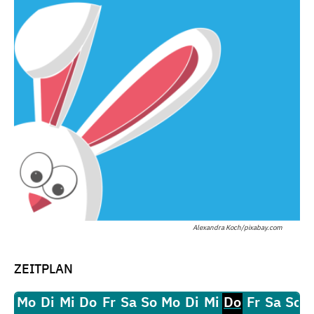
Alexandra Koch/pixabay.com
ZEITPLAN
Mo
Di
Mi
Do
Fr
Sa
So
Mo
Di
Mi
Do
Fr
Sa
So