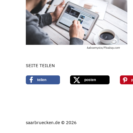
kaboompics/Pixabay.com
SEITE TEILEN
teilen
posten
p
saarbruecken.de © 2026