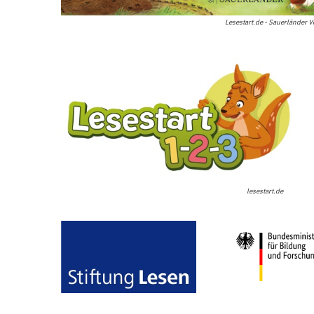
Lesestart.de - Sauerländer V
lesestart.de