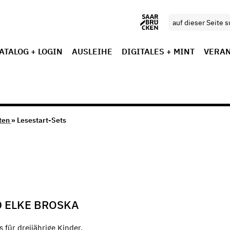
ATALOG + LOGIN
AUSLEIHE
DIGITALES + MINT
VERA
sten
» Lesestart-Sets
 ELKE BROSKA
 für dreijährige Kinder.