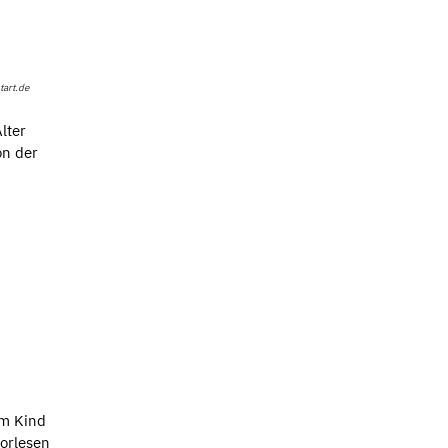
tart.de
lter
on der
em Kind
Vorlesen