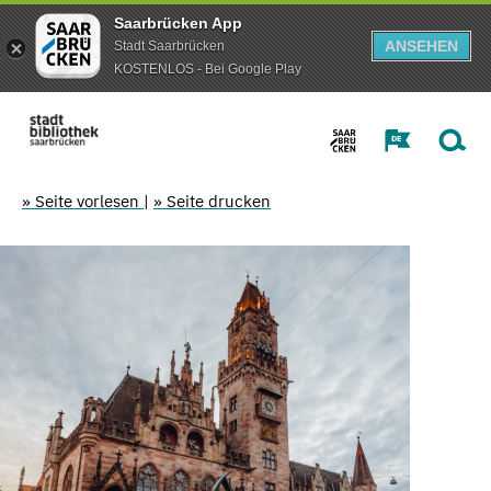
Saarbrücken App
ANSEHEN
Stadt Saarbrücken
KOSTENLOS - Bei Google Play
» Seite vorlesen
|
» Seite drucken