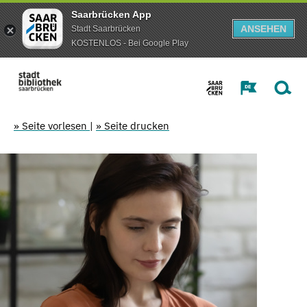
Saarbrücken App
ANSEHEN
Stadt Saarbrücken
KOSTENLOS - Bei Google Play
» Seite vorlesen
|
» Seite drucken