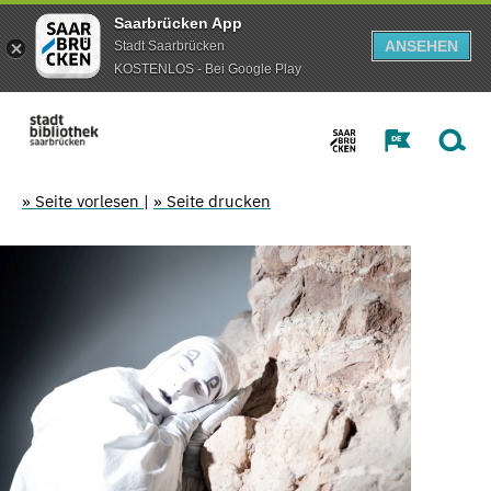
Saarbrücken App
ANSEHEN
Stadt Saarbrücken
KOSTENLOS - Bei Google Play
» Seite vorlesen
|
» Seite drucken