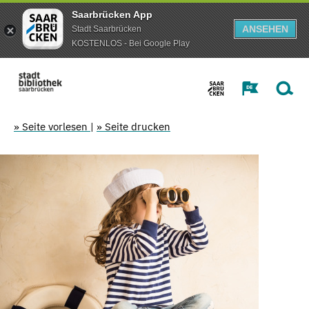
Saarbrücken App
ANSEHEN
Stadt Saarbrücken
KOSTENLOS - Bei Google Play
» Seite vorlesen
|
» Seite drucken