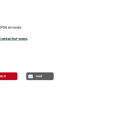
s PIN erronés
contactez-nous
.
pin it
mail