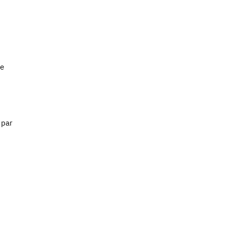
de
 par