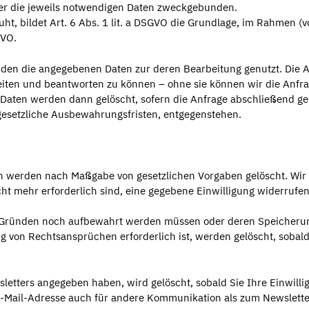
ier die jeweils notwendigen Daten zweckgebunden.
uht, bildet Art. 6 Abs. 1 lit. a DSGVO die Grundlage, im Rahmen (v
GVO.
erden die angegebenen Daten zur deren Bearbeitung genutzt. Die
beiten und beantworten zu können – ohne sie können wir die Anfr
 Daten werden dann gelöscht, sofern die Anfrage abschließend gek
gesetzliche Ausbewahrungsfristen, entgegenstehen.
n werden nach Maßgabe von gesetzlichen Vorgaben gelöscht. Wir
cht mehr erforderlich sind, eine gegebene Einwilligung widerrufe
hen Gründen noch aufbewahrt werden müssen oder deren Speicheru
 von Rechtsansprüchen erforderlich ist, werden gelöscht, sobald
letters angegeben haben, wird gelöscht, sobald Sie Ihre Einwilli
 E-Mail-Adresse auch für andere Kommunikation als zum Newslette