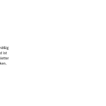
mäßig
d ist
letter
ken.