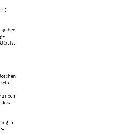
or-)
 Angaben
age
lärt ist
 löschen
n wird
ng noch
 dies
gung in
r-