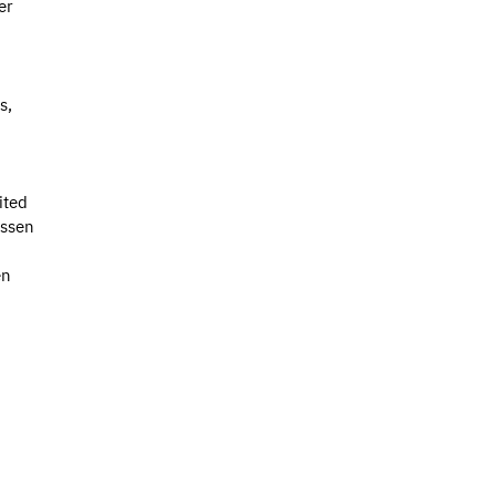
er
s,
ited
üssen
en