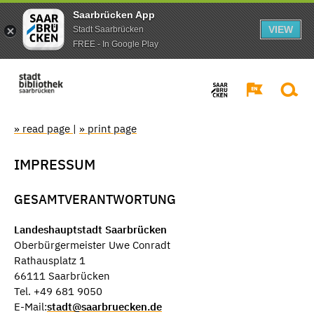
Saarbrücken App
VIEW
Stadt Saarbrücken
FREE - In Google Play
» read page
|
» print page
IMPRESSUM
GESAMTVERANTWORTUNG
Landeshauptstadt Saarbrücken
Oberbürgermeister Uwe Conradt
Rathausplatz 1
66111 Saarbrücken
Tel. +49 681 9050
E-Mail:
stadt@saarbruecken.de