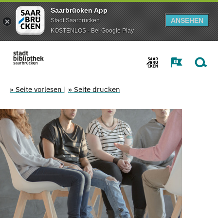
Saarbrücken App
ANSEHEN
Stadt Saarbrücken
KOSTENLOS - Bei Google Play
» Seite vorlesen
|
» Seite drucken