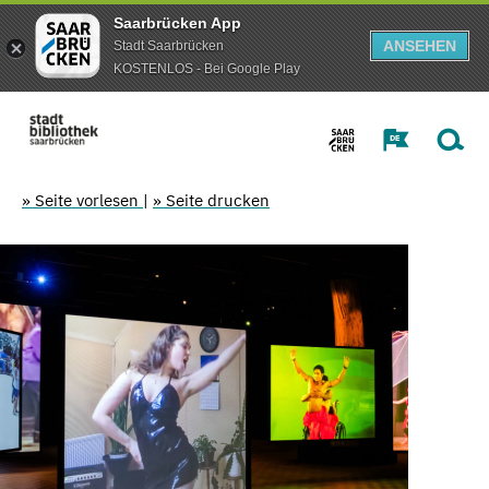
Saarbrücken App
ANSEHEN
Stadt Saarbrücken
KOSTENLOS - Bei Google Play
» Seite vorlesen
|
» Seite drucken