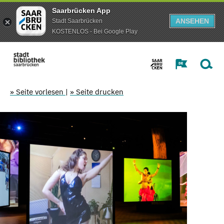
Saarbrücken App
ANSEHEN
Stadt Saarbrücken
KOSTENLOS - Bei Google Play
» Seite vorlesen
|
» Seite drucken