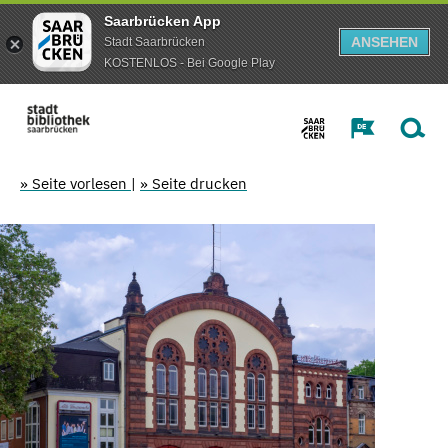
Saarbrücken App
ANSEHEN
Stadt Saarbrücken
KOSTENLOS - Bei Google Play
» Seite vorlesen
|
» Seite drucken