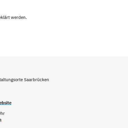
eklärt werden.
taltungsorte Saarbrücken
ebsite
Uhr
n