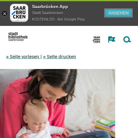
Saarbrücken App
ANSEHEN
Stadt Saarbrücken
KOSTENLOS - Bei Google Play
» Seite vorlesen
|
» Seite drucken