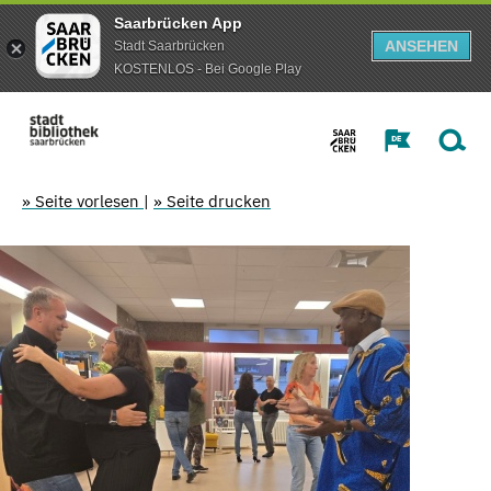
Saarbrücken App
ANSEHEN
Stadt Saarbrücken
KOSTENLOS - Bei Google Play
» Seite vorlesen
|
» Seite drucken