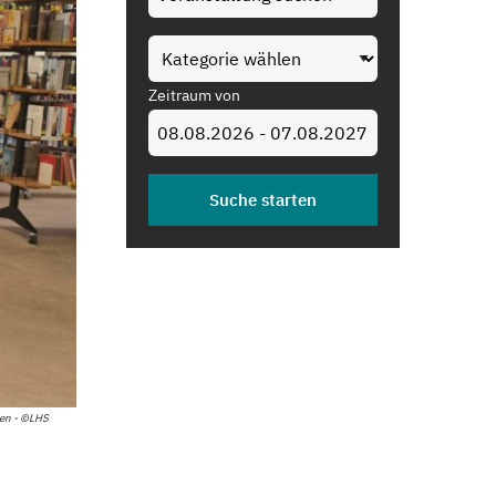
Zeitraum von
zen - ©LHS