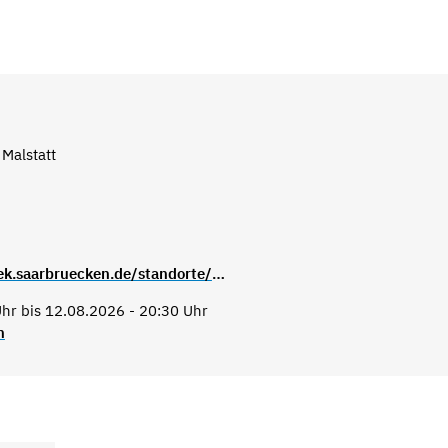
 Malstatt
https://stadtbibliothek.saarbruecken.de/standorte/kultur_und_lesetreffs/kultur_und_lesetreff_malstatt
hr bis 12.08.2026 - 20:30 Uhr
n