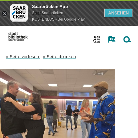
Saarbrücken App
ANSEHEN
Stadt Saarbrücken
KOSTENLOS - Bei Google Play
» Seite vorlesen
|
» Seite drucken