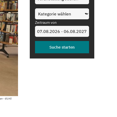
Zeitraum von
zen - ©LHS