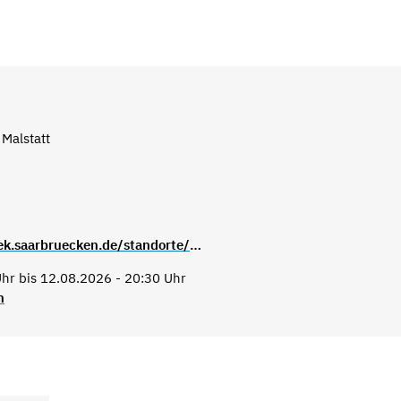
 Malstatt
https://stadtbibliothek.saarbruecken.de/standorte/kultur_und_lesetreffs/kultur_und_lesetreff_malstatt
hr bis 12.08.2026 - 20:30 Uhr
n