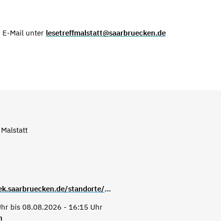
 E-Mail unter
lesetreffmalstatt@saarbruecken.de
 Malstatt
https://stadtbibliothek.saarbruecken.de/standorte/kultur_und_lesetreffs/kultur_und_lesetreff_malstatt
hr bis 08.08.2026 - 16:15 Uhr
n