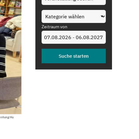
Zeitraum von
unhong Hu