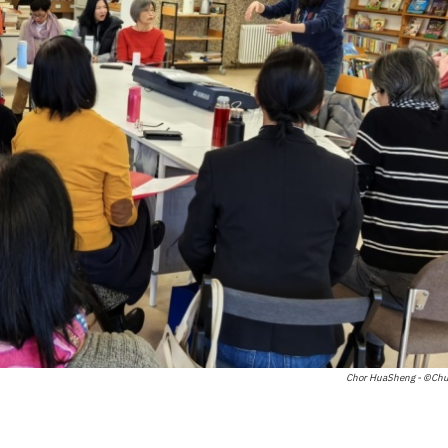
Chor HuaSheng - ©Ch