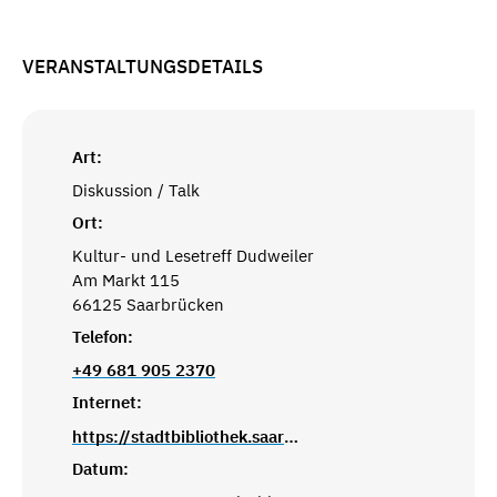
VERANSTALTUNGSDETAILS
Art:
Diskussion / Talk
Ort:
Kultur- und Lesetreff Dudweiler
Am Markt 115
66125 Saarbrücken
Telefon:
+49 681 905 2370
Internet:
https://stadtbibliothek.saarbruecken.de/standorte/kultur_und_lesetreffs/kultur_und_lesetreff_dudweiler
Datum: