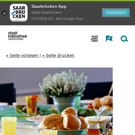
Saarbrücken App
ANSEHEN
Stadt Saarbrücken
KOSTENLOS - Bei Google Play
» Seite vorlesen
|
» Seite drucken