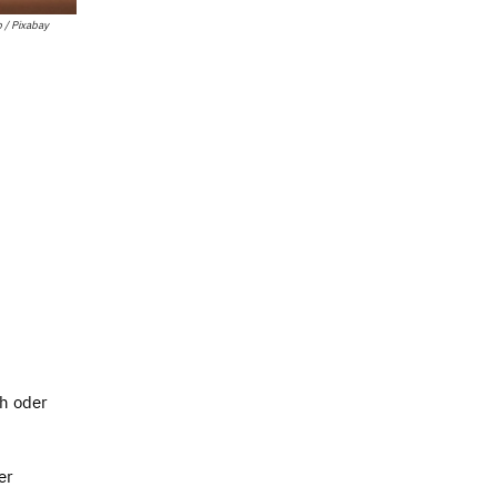
 / Pixabay
ch oder
er