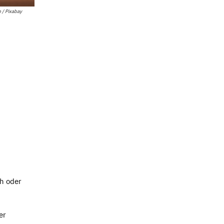
 / Pixabay
ch oder
er