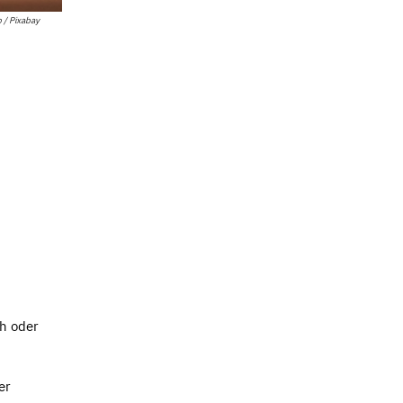
 / Pixabay
ch oder
er