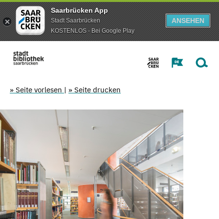
Saarbrücken App
ANSEHEN
Stadt Saarbrücken
KOSTENLOS - Bei Google Play
» Seite vorlesen
|
» Seite drucken