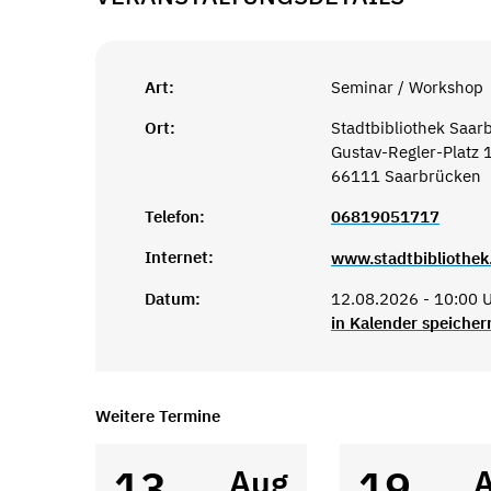
Art:
Seminar / Workshop
Ort:
Stadtbibliothek Saar
Gustav-Regler-Platz 
66111 Saarbrücken
Telefon:
06819051717
Internet:
www.stadtbibliothek
Datum:
12.08.2026 - 10:00 U
in Kalender speicher
Weitere Termine
13
19
Aug