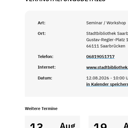
Art:
Seminar / Workshop
Ort:
Stadtbibliothek Saar
Gustav-Regler-Platz 
66111 Saarbrücken
Telefon:
06819051717
Internet:
www.stadtbibliothek
Datum:
12.08.2026 - 10:00 U
in Kalender speicher
Weitere Termine
13
19
Aug