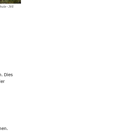
ule - JVS
n. Dies
der
nen.