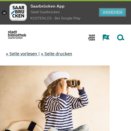
Saarbrücken App
ANSEHEN
Stadt Saarbrücken
KOSTENLOS - Bei Google Play
» Seite vorlesen
|
» Seite drucken