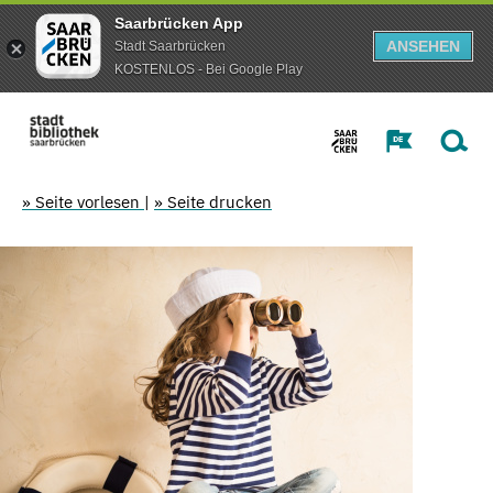
Saarbrücken App
ANSEHEN
Stadt Saarbrücken
KOSTENLOS - Bei Google Play
» Seite vorlesen
|
» Seite drucken