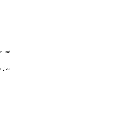
en und
ung von