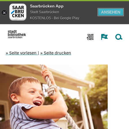
Saarbrücken App
ANSEHEN
Stadt Saarbrücken
KOSTENLOS - Bei Google Play
» Seite vorlesen
|
» Seite drucken