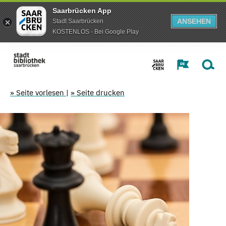
Saarbrücken App
ANSEHEN
Stadt Saarbrücken
KOSTENLOS - Bei Google Play
» Seite vorlesen
|
» Seite drucken