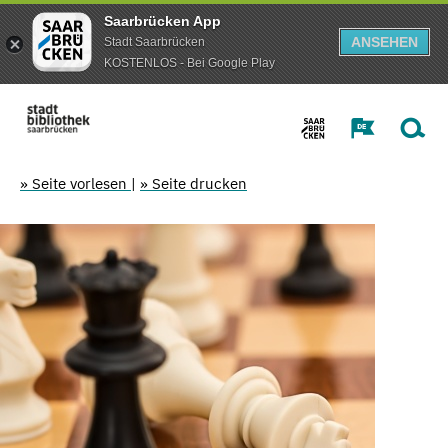
Saarbrücken App
ANSEHEN
Stadt Saarbrücken
KOSTENLOS - Bei Google Play
» Seite vorlesen
|
» Seite drucken