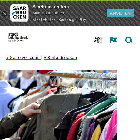
Saarbrücken App
ANSEHEN
Stadt Saarbrücken
KOSTENLOS - Bei Google Play
» Seite vorlesen
|
» Seite drucken