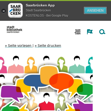
Saarbrücken App
ANSEHEN
Stadt Saarbrücken
KOSTENLOS - Bei Google Play
» Seite vorlesen
|
» Seite drucken