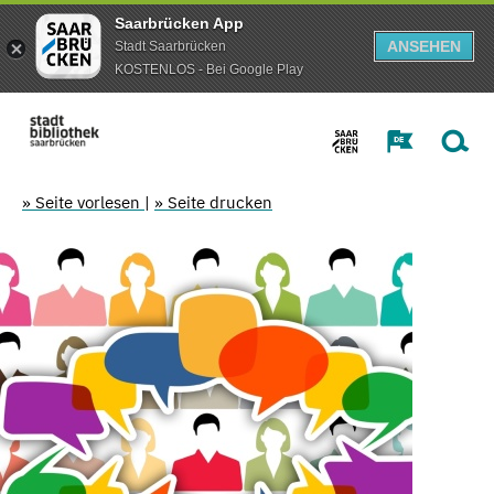
Saarbrücken App
ANSEHEN
Stadt Saarbrücken
KOSTENLOS - Bei Google Play
» Seite vorlesen
|
» Seite drucken