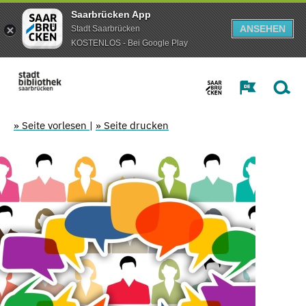
Saarbrücken App
ANSEHEN
Stadt Saarbrücken
KOSTENLOS - Bei Google Play
» Seite vorlesen
|
» Seite drucken