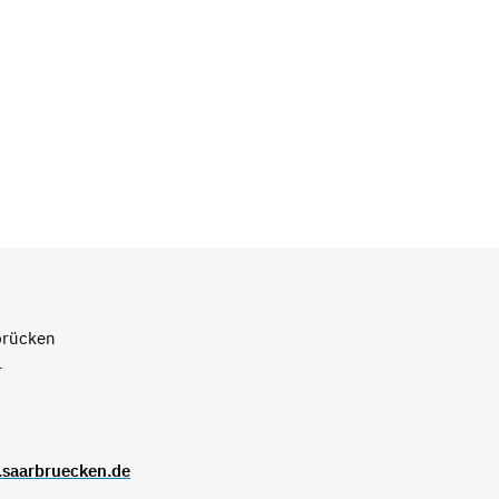
brücken
1
.saarbruecken.de