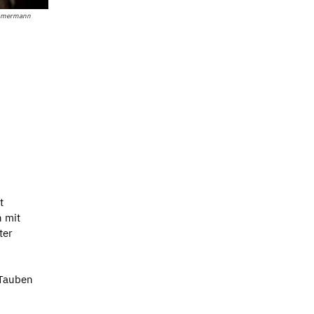
immermann
t
h mit
ter
 Tauben