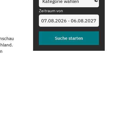
Zeitraum von
enschau
chland.
en