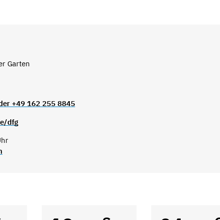
er Garten
der +49 162 255 8845
e/dfg
Uhr
n