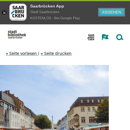
Saarbrücken App
ANSEHEN
Stadt Saarbrücken
KOSTENLOS - Bei Google Play
» Seite vorlesen
|
» Seite drucken