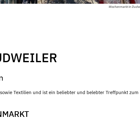
Wochenmarkt in Dudwei
UDWEILER
n
owie Textilien und ist ein beliebter und belebter Treffpunkt zum
NMARKT