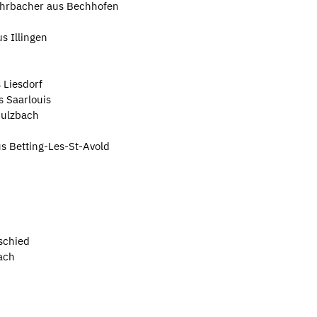
ohrbacher aus Bechhofen
s Illingen
 Liesdorf
s Saarlouis
Sulzbach
us Betting-Les-St-Avold
schied
ach